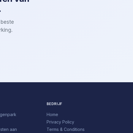
.
 beste
rking.
BEDRIJF
agenpark
Home
Privacy Policy
sten aan
Terms & Conditions