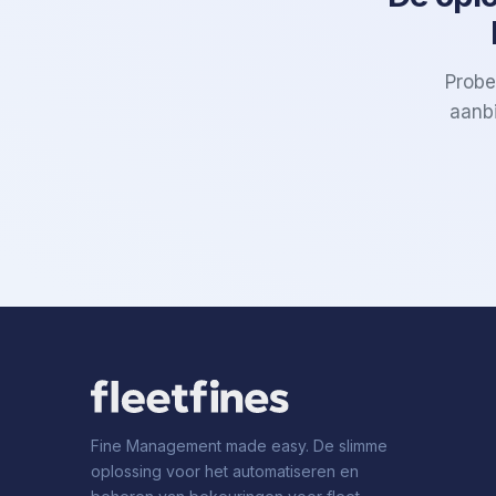
Probe
aanbi
Fine Management made easy. De slimme
oplossing voor het automatiseren en