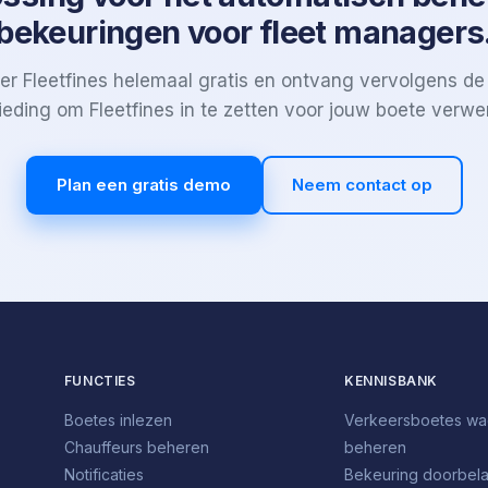
bekeuringen voor fleet managers
er Fleetfines helemaal gratis en ontvang vervolgens de
eding om Fleetfines in te zetten voor jouw boete verwe
Plan een gratis demo
Neem contact op
FUNCTIES
KENNISBANK
Boetes inlezen
Verkeersboetes w
Chauffeurs beheren
beheren
Notificaties
Bekeuring doorbela