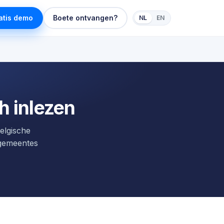
atis demo
Boete ontvangen?
NL
EN
h inlezen
elgische
 gemeentes