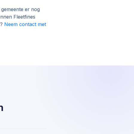
n gemeente er nog
innen Fleetfines
t?
Neem contact met
n