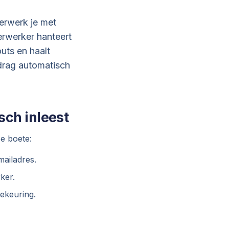
erwerk je met
erwerker hanteert
uts en haalt
edrag automatisch
sch inleest
se boete:
mailadres.
ker.
ekeuring.