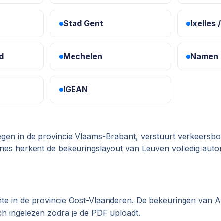
Stad Gent
Ixelles 
d
Mechelen
Namen 
IGEAN
egen in de provincie Vlaams-Brabant, verstuurt verkeersboe
nes herkent de bekeuringslayout van Leuven volledig autom
nte in de provincie Oost-Vlaanderen. De bekeuringen van 
ch ingelezen zodra je de PDF uploadt.