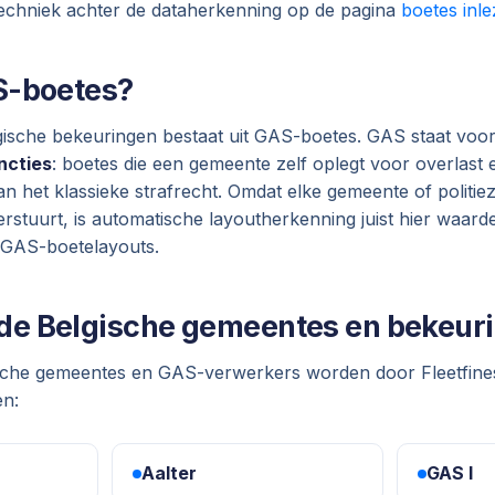
echniek achter de dataherkenning op de pagina
boetes inl
S-boetes?
gische bekeuringen bestaat uit GAS-boetes. GAS staat voo
ncties
: boetes die een gemeente zelf oplegt voor overlast 
an het klassieke strafrecht. Omdat elke gemeente of politi
rstuurt, is automatische layoutherkenning juist hier waarde
 GAS-boetelayouts.
e Belgische gemeentes en bekeuri
che gemeentes en GAS-verwerkers worden door Fleetfines
en:
Aalter
GAS I