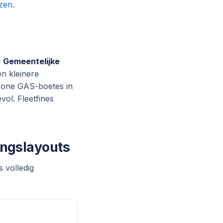
ezen
.
r
Gemeentelijke
en kleinere
ezone GAS-boetes in
vol. Fleetfines
ngslayouts
 volledig