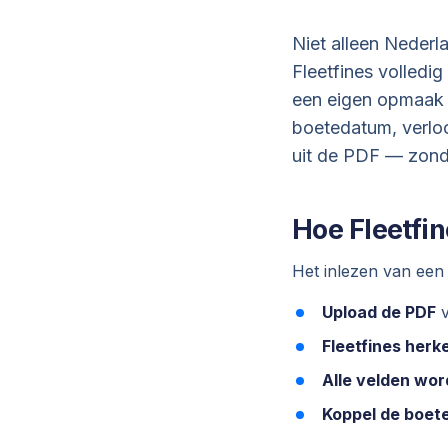
Niet alleen Neder
Fleetfines volledi
een eigen opmaak v
boetedatum, verloo
uit de PDF — zonde
Hoe Fleetfi
Het inlezen van een 
Upload de PDF
v
Fleetfines herk
Alle velden wo
Koppel de boete