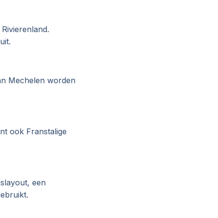
 Rivierenland.
it.
van Mechelen worden
nt ook Franstalige
gslayout, een
ebruikt.