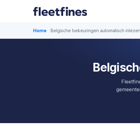
Home
Belgische bekeuringen automatisch inleze
Belgisch
Fleetfi
gemeentes